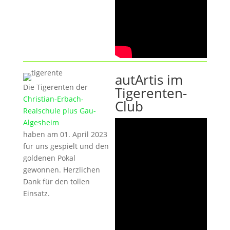
autArtis im
Die Tigerenten der
Tigerenten-
Christian-Erbach-
Club
Realschule plus Gau-
Algesheim
haben am 01. April 2023
für uns gespielt und den
goldenen Pokal
gewonnen. Herzlichen
Dank für den tollen
Einsatz.