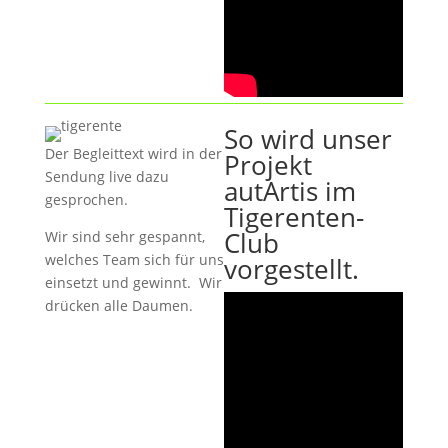
So wird unser
Der Begleittext wird in der
Projekt
Sendung live dazu
autArtis im
gesprochen.
Tigerenten-
Club
Wir sind sehr gespannt,
welches Team sich für uns
vorgestellt.
einsetzt und gewinnt. Wir
drücken alle Daumen.