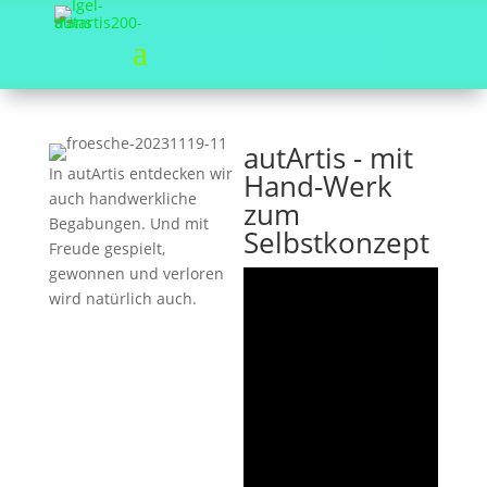
autArtis - mit
In autArtis entdecken wir
Hand-Werk
auch handwerkliche
zum
Begabungen. Und mit
Selbstkonzept
Freude gespielt,
gewonnen und verloren
wird natürlich auch.