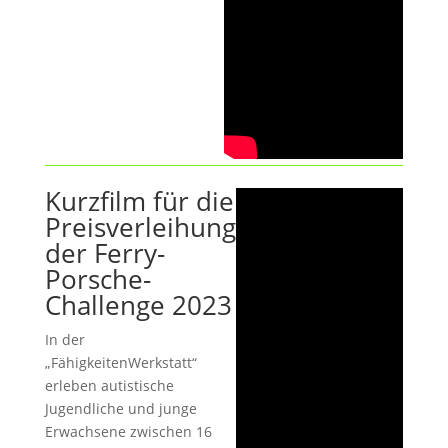
Kurzfilm für die
Preisverleihung
der Ferry-
Porsche-
Challenge 2023
In der
„FähigkeitenWerkstatt“
erleben autistische
Jugendliche und junge
Erwachsene zwischen 16